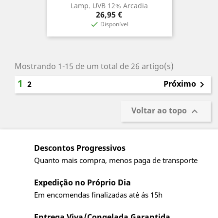
Lamp. UVB 12% Arcadia
Preço
26,95 €
Disponível

Mostrando 1-15 de um total de 26 artigo(s)
1
Próximo
2

Voltar ao topo

Descontos Progressivos
Quanto mais compra, menos paga de transporte
Expedição no Próprio Dia
Em encomendas finalizadas até ás 15h
Entrega Viva/Congelada Garantida