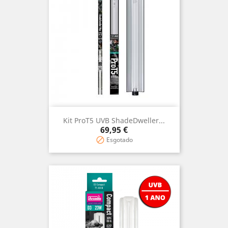
Kit ProT5 UVB ShadeDweller...
Preço
69,95 €
Esgotado
