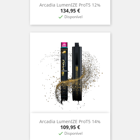
Arcadia LumenIZE ProT5 12%
Preço
134,95 €
Disponível

Arcadia LumenIZE ProT5 14%
Preço
109,95 €
Disponível
