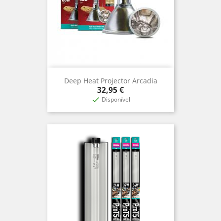
Deep Heat Projector Arcadia
Preço
32,95 €
Disponível
