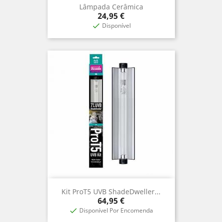
Lâmpada Cerâmica
Preço
24,95 €
Disponível

Kit ProT5 UVB ShadeDweller...
Preço
64,95 €
Disponível Por Encomenda
