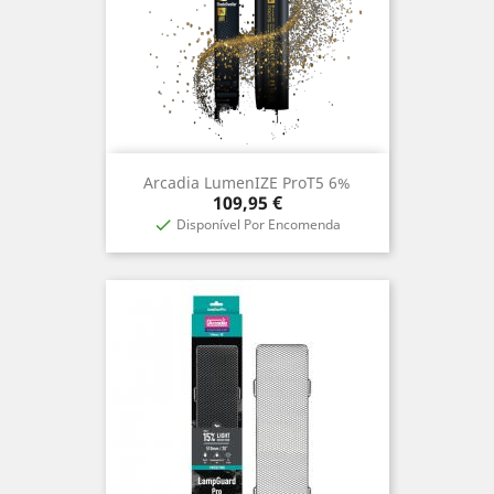
Arcadia LumenIZE ProT5 6%
Preço
109,95 €
Disponível Por Encomenda
