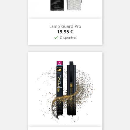
Lamp Guard Pro
Preço
19,95 €
Disponível
