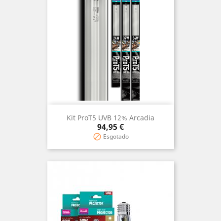
Kit ProT5 UVB 12% Arcadia
Preço
94,95 €
Esgotado
