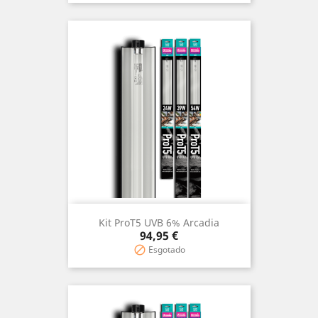
Kit ProT5 UVB 6% Arcadia
Preço
94,95 €
Esgotado
