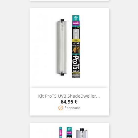
Kit ProT5 UVB ShadeDweller...
Preço
64,95 €
Esgotado
