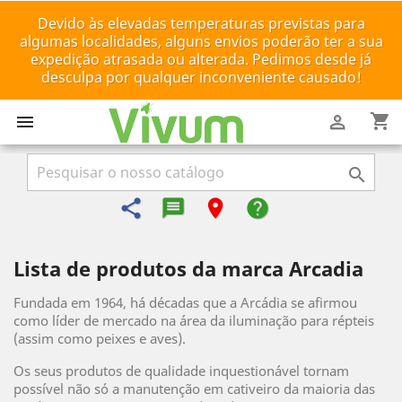
Devido às elevadas temperaturas previstas para
algumas localidades, alguns envios poderão ter a sua
expedição atrasada ou alterada. Pedimos desde já
desculpa por qualquer inconveniente causado!
shopping_cart



share
message-reply-text
room
help
Lista de produtos da marca Arcadia
Fundada em 1964, há décadas que a Arcádia se afirmou
como líder de mercado na área da iluminação para répteis
(assim como peixes e aves).
Os seus produtos de qualidade inquestionável tornam
possível não só a manutenção em cativeiro da maioria das