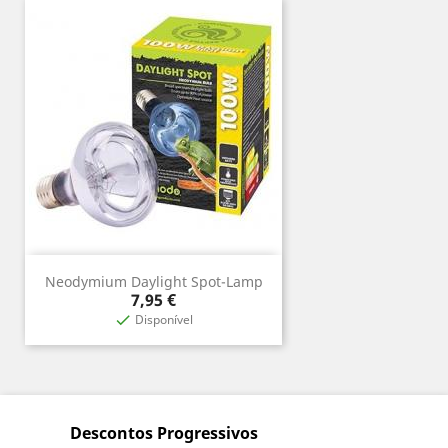
Neodymium Daylight Spot-Lamp
Preço
7,95 €
Disponível

Descontos Progressivos