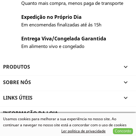
Quanto mais compra, menos paga de transporte
Expedição no Próprio Dia
Em encomendas finalizadas até ás 15h
Entrega Viva/Congelada Garantida
Em alimento vivo e congelado
PRODUTOS

SOBRE NÓS

LINKS ÚTEIS

INFORMAÇÃO DA LOJA
Usamos cookies para melhorar a sua experiência no nosso site. Ao
© 2026 - Vivum - Especializados em Animais Exóticos, todos
continuar a navegar no nosso site está a concordar com o uso de cookies
os direitos reservados.
Ler politica de privacidade
Concordo