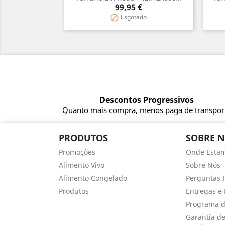
Vista rápida

Preço
99,95 €
Esgotado

Descontos Progressivos
Quanto mais compra, menos paga de transpor
PRODUTOS
SOBRE 
Promoções
Onde Esta
Alimento Vivo
Sobre Nós
Alimento Congelado
Perguntas 
Produtos
Entregas e 
Programa d
Garantia d