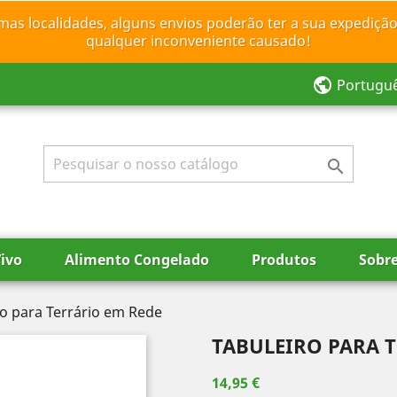
mas localidades, alguns envios poderão ter a sua expedição
qualquer inconveniente causado!
public
Portugu

ivo
Alimento Congelado
Produtos
Sobr
ro para Terrário em Rede
TABULEIRO PARA 
14,95 €