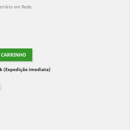
errário em Rede.
O CARRINHO
ck
(Expedição imediata)