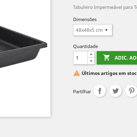
Tabuleiro Impermeável para T
Dimensões
Quantidade

ADIC. A

Últimos artigos em sto
Partilhar