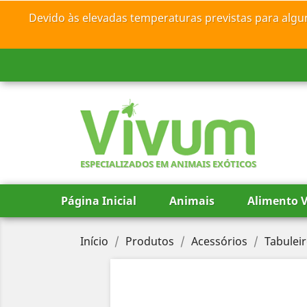
Devido às elevadas temperaturas previstas para algu
ESPECIALIZADOS EM ANIMAIS EXÓTICOS
Página Inicial
Animais
Alimento V
Início
Produtos
Acessórios
Tabulei