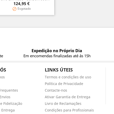
Vista rápida

Preço
124,95 €
Esgotado

Expedição no Próprio Dia
te
Em encomendas finalizadas até ás 15h
NÓS
LINKS ÚTEIS
mos
Termos e condições de uso
Política de Privacidade
Frequentes
Contacte-nos
Envios
Ativar Garantia de Entrega
e Fidelização
Livro de Reclamações
e Entrega
Condições para Profissionais