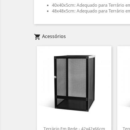
40x40x5cm: Adequado para Terrário e
48x48x5cm: Adequado para Terrário e
Acessórios
shopping_cart
Terrário Em Rede - 42x42x66cm
Ter