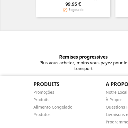
Aperçu rapide

Prix
99,95 €
Esgotado

Remises progressives
Plus vous achetez, moins vous payez pour le
transport
PRODUITS
A PROPO
Promoções
Notre Local
Produits
À Propos
Alimento Congelado
Questions 
Produtos
Livraisons 
Programme 