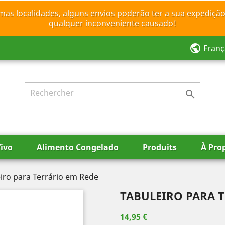
mas localidades, alguns envios poderão ter a sua expedição
qualquer inconveniente causado!
public
Franç

ivo
Alimento Congelado
Produits
À Pro
iro para Terrário em Rede
TABULEIRO PARA 
14,95 €