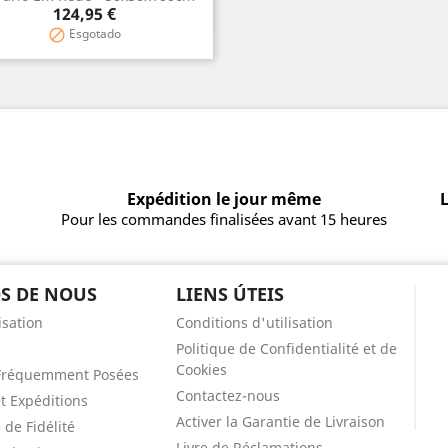
Aperçu rapide

Prix
124,95 €
Esgotado

Expédition le jour même
L
Pour les commandes finalisées avant 15 heures
S DE NOUS
LIENS ÚTEIS
isation
Conditions d'utilisation
Politique de Confidentialité et de
Cookies
Fréquemment Posées
Contactez-nous
et Expéditions
Activer la Garantie de Livraison
de Fidélité
Livre de Réclamations