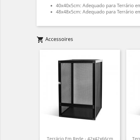
40x40x5cm: Adequado para Terrário e
48x48x5cm: Adequado para Terrário e
Accessoires
shopping_cart
Terrário Em Rede - 42x42x66cm
Ter