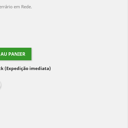
errário em Rede.
 AU PANIER
ock
(Expedição imediata)