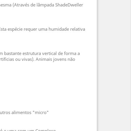
a mesma (Através de lâmpada ShadeDweller
sta espécie requer uma humidade relativa
 bastante estrutura vertical de forma a
tificias ou vivas). Animais jovens não
outros alimentos "micro"
m Pó e uma com um Complexo