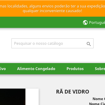
mas localidades, alguns envios poderão ter a sua expedição
qualquer inconveniente causado!
public
Portugu

ivo
Alimento Congelado
Produtos
Sobr
RÃ DE VIDRO
Nome 
Nome Cie