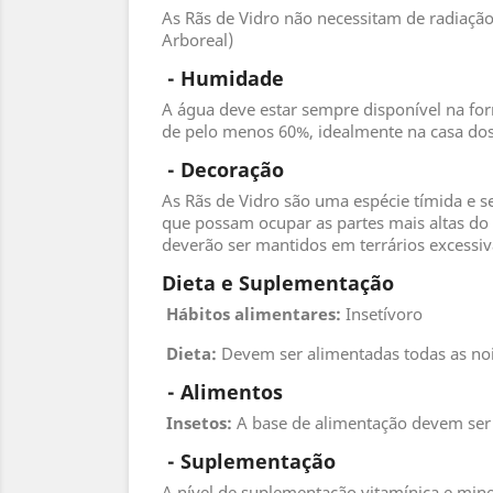
As Rãs de Vidro não necessitam de radiaçã
Arboreal)
 - 
Humidade
A água deve estar sempre disponível na fo
de pelo menos 60%, idealmente na casa do
 - 
Decoração
As Rãs de Vidro são uma espécie tímida e s
que possam ocupar as partes mais altas do m
deverão ser mantidos em terrários excessiv
Dieta e Suplementação
Hábitos alimentares:
Insetívoro
Dieta:
Devem ser alimentadas todas as noi
 - 
Alimentos
 Insetos
:
A base de alimentação devem ser a
 - 
Suplementação
A nível de suplementação vitamínica e mi