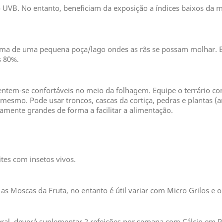
o UVB. No entanto, beneficiam da exposição a índices baixos d
rma de uma pequena poça/lago ondes as rãs se possam molhar. E
s 80%.
entem-se confortáveis no meio da folhagem. Equipe o terrário com
esmo. Pode usar troncos, cascas da cortiça, pedras e plantas (ar
amente grandes de forma a facilitar a alimentação.
tes com insetos vivos.
s Moscas da Fruta, no entanto é útil variar com Micro Grilos e 
neral, deverá suplementar 2 refeições por semana com Cálcio e