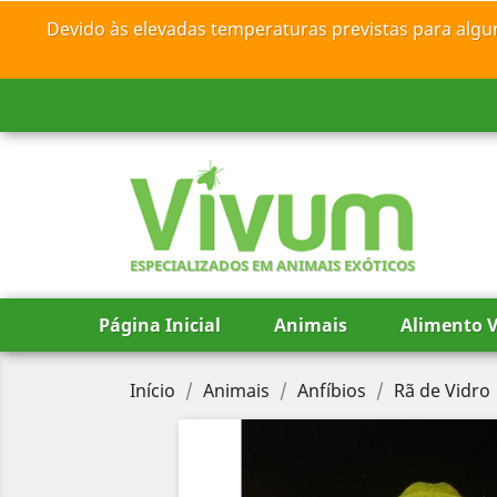
Devido às elevadas temperaturas previstas para algu
ESPECIALIZADOS EM ANIMAIS EXÓTICOS
Página Inicial
Animais
Alimento V
Início
Animais
Anfíbios
Rã de Vidro