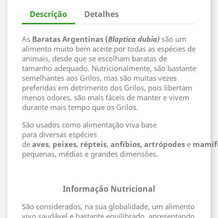
Descrição
Detalhes
As
Baratas Argentinas (
Blaptica dubia)
são um
alimento muito bem aceite por todas as espécies de
animais, desde que se escolham baratas de
tamanho adequado. Nutricionalmente, são bastante
semelhantes aos Grilos, mas são muitas vezes
preferidas em detrimento dos Grilos, pois libertam
menos odores, são mais fáceis de manter e vivem
durante mais tempo que os Grilos.
São usados como alimentação viva base
para diversas espécies
de
aves
,
peixes
,
répteis
,
anfíbios,
artrópodes
e
mamíf
pequenas, médias e grandes dimensões.
Informação Nutricional
São considerados, na sua globalidade, um alimento
vivo saudável e bastante equilibrado, apresentando