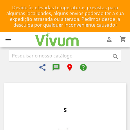
Devido às elevadas temperaturas previstas para
algumas localidades, alguns envios poderão ter a sua
expedição atrasada ou alterada. Pedimos desde já
desculpa por qualquer inconveniente causado!
shopping_cart



share
message-reply-text
room
help