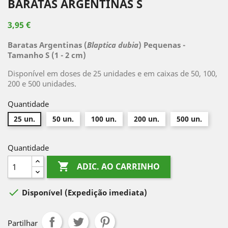
BARATAS ARGENTINAS S
3,95 €
Baratas Argentinas (
Blaptica dubia
) Pequenas -
Tamanho S (1 - 2 cm)
Disponível em doses de 25 unidades e em caixas de 50, 100,
200 e 500 unidades.
Quantidade
25 un.
50 un.
100 un.
200 un.
500 un.
Quantidade

ADIC. AO CARRINHO

Disponível
(Expedição imediata)
Partilhar