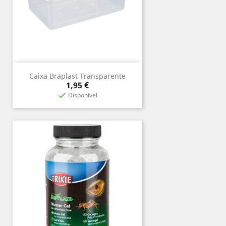
Caixa Braplast Transparente
Preço
1,95 €
Disponível
