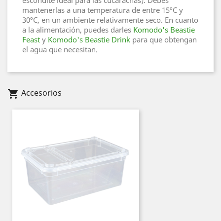
escondite ideal para las cucarachas). Debes
mantenerlas a una temperatura de entre 15ºC y
30ºC, en un ambiente relativamente seco. En cuanto
a la alimentación, puedes darles
Komodo's Beastie
Feast
y
Komodo's Beastie Drink
para que obtengan
el agua que necesitan.
Accesorios
shopping_cart