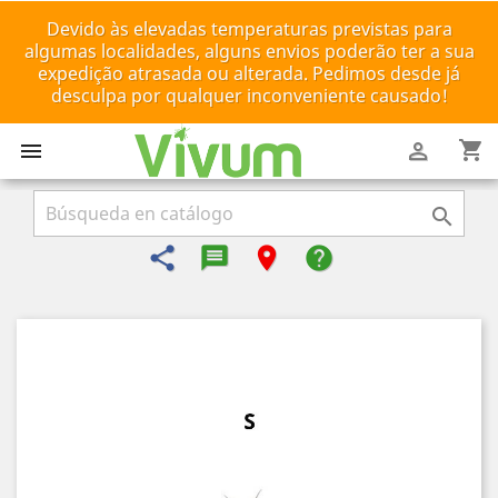
Devido às elevadas temperaturas previstas para
algumas localidades, alguns envios poderão ter a sua
expedição atrasada ou alterada. Pedimos desde já
desculpa por qualquer inconveniente causado!
shopping_cart



share
message-reply-text
room
help