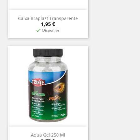
Caixa Braplast Transparente
Precio
1,95 €
Disponível

Aqua Gel 250 Ml