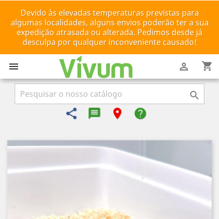
Devido às elevadas temperaturas previstas para
algumas localidades, alguns envios poderão ter a sua
expedição atrasada ou alterada. Pedimos desde já
desculpa por qualquer inconveniente causado!
shopping_cart



share
message-reply-text
room
help