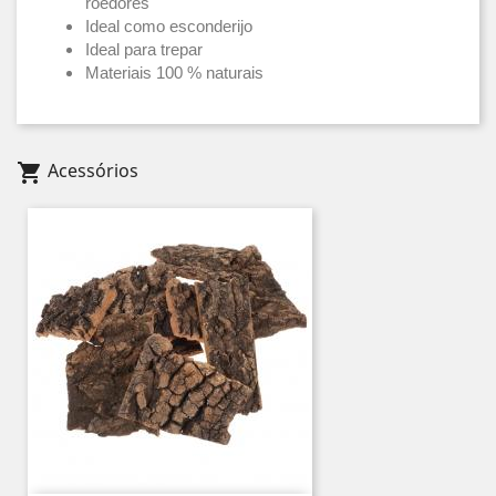
roedores
Ideal como esconderijo
Ideal para trepar
Materiais 100 % naturais
Acessórios
shopping_cart