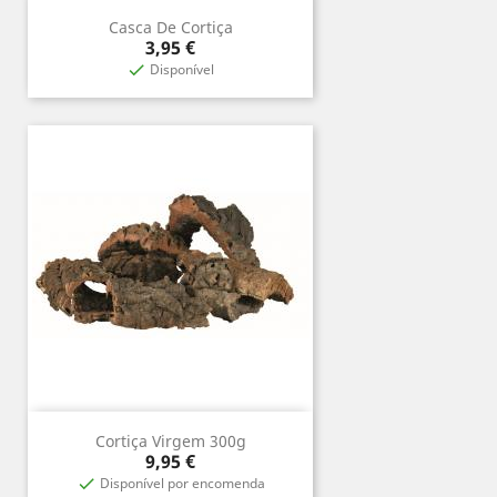
Casca De Cortiça
Preço
3,95 €
Disponível

Cortiça Virgem 300g
Preço
9,95 €
Disponível por encomenda
