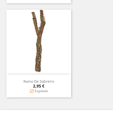
Ramo De Sobreiro
Preço
2,95 €
Esgotado
