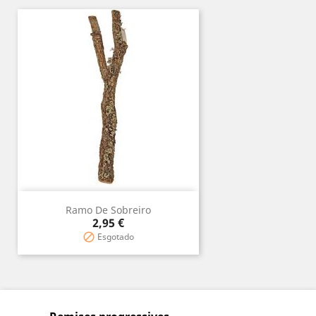
Ramo De Sobreiro
Prix
2,95 €
Esgotado
