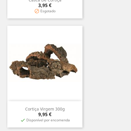
Prix
3,95 €
Esgotado

Cortiça Virgem 300g
Prix
9,95 €
Disponível por encomenda
