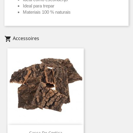
Ideal para trepar
Materiais 100 % naturais
Accessoires
shopping_cart
Casca De Cortiça