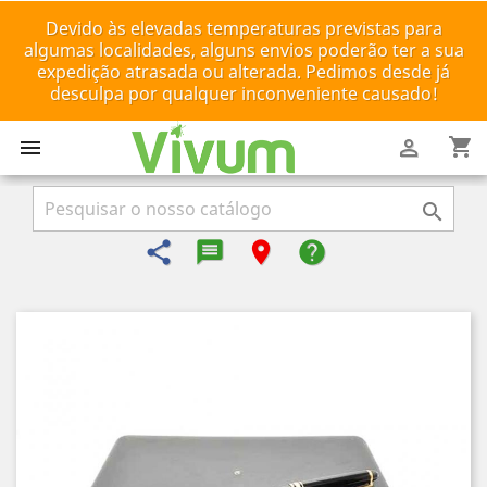
Devido às elevadas temperaturas previstas para
algumas localidades, alguns envios poderão ter a sua
expedição atrasada ou alterada. Pedimos desde já
desculpa por qualquer inconveniente causado!
shopping_cart



share
message-reply-text
room
help