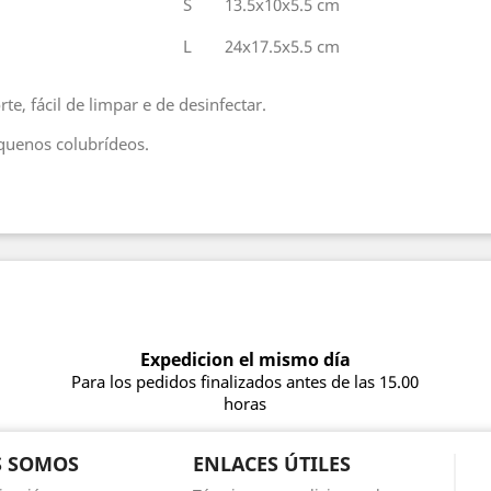
S
13.5x10x5.5 cm
L
24x17.5x5.5 cm
rte, fácil de limpar e de desinfectar.
equenos colubrídeos.
Expedicion el mismo día
Para los pedidos finalizados antes de las 15.00
horas
S SOMOS
ENLACES ÚTILES