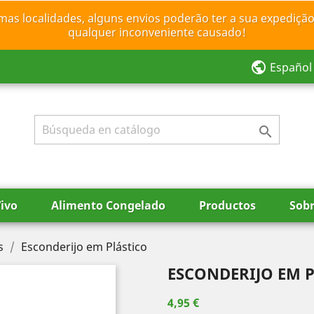
mas localidades, alguns envios poderão ter a sua expedição
qualquer inconveniente causado!
public
Español

ivo
Alimento Congelado
Productos
Sobr
s
Esconderijo em Plástico
ESCONDERIJO EM 
4,95 €