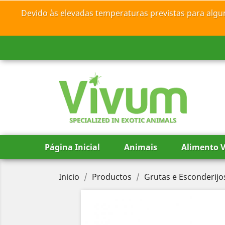
Devido às elevadas temperaturas previstas para algu
SPECIALIZED IN EXOTIC ANIMALS
Página Inicial
Animais
Alimento V
Inicio
Productos
Grutas e Esconderijo