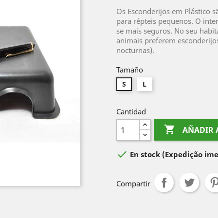
Os Esconderijos em Plástico sã
para répteis pequenos. O inter
se mais seguros. No seu habit
animais preferem esconderijo
nocturnas).
Tamaño
S
L
Cantidad

AÑADIR 

En stock
(Expedição ime
Compartir