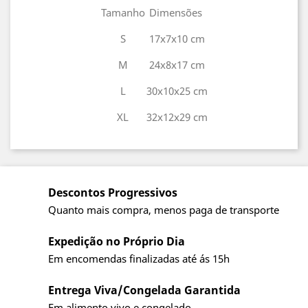
Tamanho
Dimensões
S
17x7x10 cm
M
24x8x17 cm
L
30x10x25 cm
XL
32x12x29 cm
Descontos Progressivos
Quanto mais compra, menos paga de transporte
Expedição no Próprio Dia
Em encomendas finalizadas até ás 15h
Entrega Viva/Congelada Garantida
Em alimento vivo e congelado