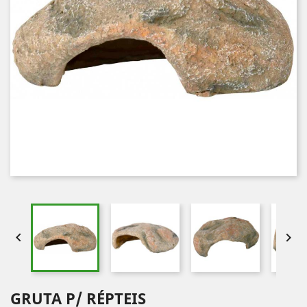


GRUTA P/ RÉPTEIS