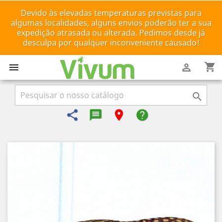
Devido às elevadas temperaturas previstas para
algumas localidades, alguns envios poderão ter a sua
expedição atrasada ou alterada. Pedimos desde já
desculpa por qualquer inconveniente causado!
shopping_cart



share
message-reply-text
room
help