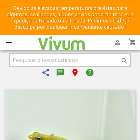
Devido às elevadas temperaturas previstas para
algumas localidades, alguns envios poderão ter a sua
expedição atrasada ou alterada. Pedimos desde já
desculpa por qualquer inconveniente causado!
shopping_cart



share
message-reply-text
room
help