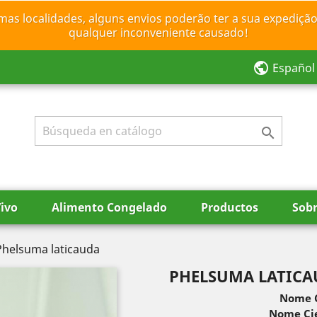
mas localidades, alguns envios poderão ter a sua expedição
qualquer inconveniente causado!
public
Español

ivo
Alimento Congelado
Productos
Sobr
Phelsuma laticauda
PHELSUMA LATIC
Nome 
Nome Cie