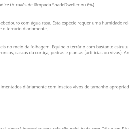
ndíce (Através de lâmpada ShadeDweller ou 6%)
bebedouro com água rasa. Esta espécie requer uma humidade rel
o terrario diariamente.
eis no meio da folhagem. Equipe o terrário com bastante estrutu
oncos, cascas da cortiça, pedras e plantas (artificias ou vivas).
limentados diáriamente com insetos vivos de tamanho apropria
eral, deverá intercalar uma refeição polvilhada com Cálcio em