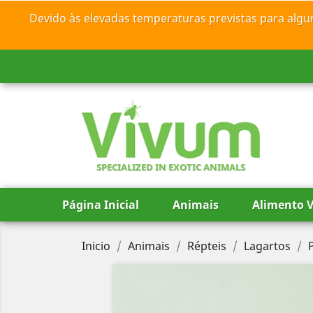
Devido às elevadas temperaturas previstas para algu
SPECIALIZED IN EXOTIC ANIMALS
Página Inicial
Animais
Alimento V
Inicio
Animais
Répteis
Lagartos