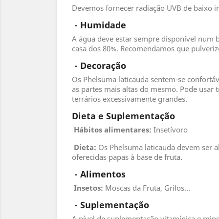
Devemos fornecer radiação UVB de baixo i
 - 
Humidade
A água deve estar sempre disponível num 
casa dos 80%. Recomendamos que pulverize 
 - 
Decoração
Os Phelsuma laticauda sentem-se confortáv
as partes mais altas do mesmo. Pode usar tr
terrários excessivamente grandes.
Dieta e Suplementação
Hábitos alimentares:
Insetívoro
Dieta:
Os Phelsuma laticauda devem ser a
oferecidas papas à base de fruta.
 - 
Alimentos
 Insetos
:
Moscas da Fruta, Grilos...
 - 
Suplementação
A nível de suplementação vitamínica e min