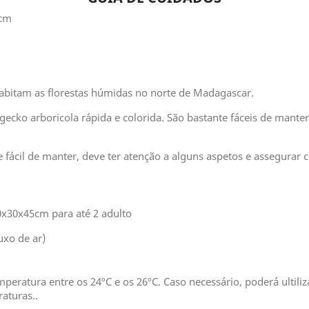
3cm
habitam as florestas húmidas no norte de Madagascar.
ecko arboricola rápida e colorida. São bastante fáceis de mante
fácil de manter, deve ter atenção a alguns aspetos e assegurar 
0x30x45cm para até 2 adulto
uxo de ar)
peratura entre os 24ºC e os 26ºC. Caso necessário, poderá ulti
raturas..