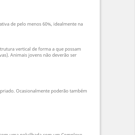
ativa de pelo menos 60%, idealmente na
trutura vertical de forma a que possam
ivas). Animais jovens não deverão ser
ropriado. Ocasionalmente poderão também
 Pó com uma polvilhada com um Complexo