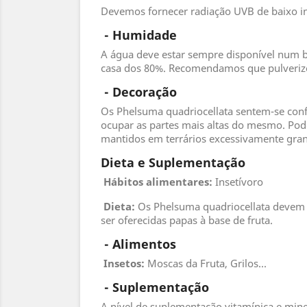
Devemos fornecer radiação UVB de baixo i
 - 
Humidade
A água deve estar sempre disponível num 
casa dos 80%. Recomendamos que pulverize 
 - 
Decoração
Os Phelsuma quadriocellata sentem-se conf
ocupar as partes mais altas do mesmo. Pode 
mantidos em terrários excessivamente gra
Dieta e Suplementação
Hábitos alimentares:
Insetívoro
Dieta:
Os Phelsuma quadriocellata devem 
ser oferecidas papas à base de fruta.
 - 
Alimentos
 Insetos
:
Moscas da Fruta, Grilos...
 - 
Suplementação
A nível de suplementação vitamínica e min