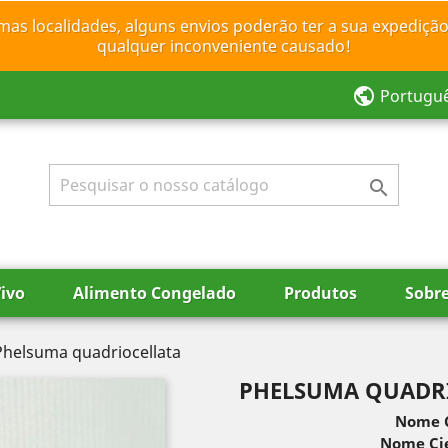
mas localidades, alguns envios poderão ter a sua expedição
qualquer inconveniente causado!
public
Portugu

ivo
Alimento Congelado
Produtos
Sobr
Phelsuma quadriocellata
PHELSUMA QUADR
Nome 
Nome Cie