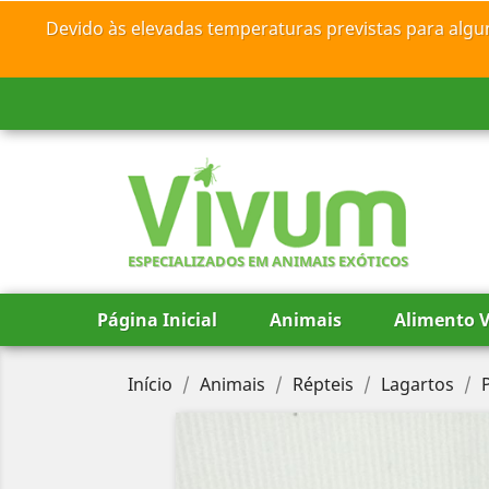
Devido às elevadas temperaturas previstas para algu
ESPECIALIZADOS EM ANIMAIS EXÓTICOS
Página Inicial
Animais
Alimento V
Início
Animais
Répteis
Lagartos