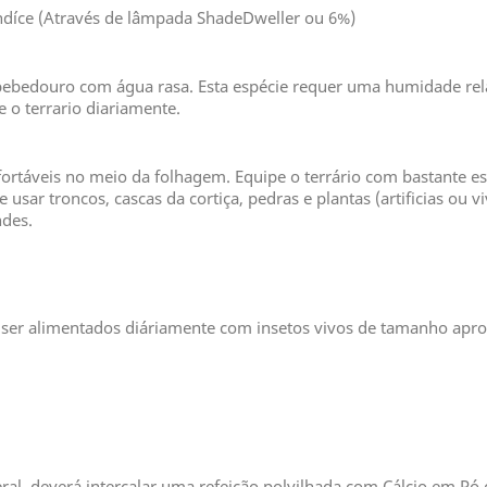
ndíce (Através de lâmpada ShadeDweller ou 6%)
bebedouro com água rasa. Esta espécie requer uma humidade rel
o terrario diariamente.
ortáveis no meio da folhagem. Equipe o terrário com bastante es
usar troncos, cascas da cortiça, pedras e plantas (artificias ou v
ndes.
ser alimentados diáriamente com insetos vivos de tamanho ap
eral, deverá intercalar uma refeição polvilhada com Cálcio em