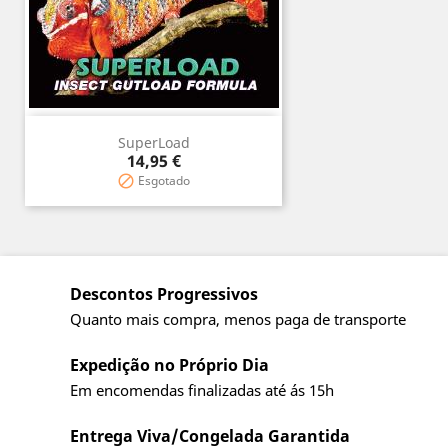
SuperLoad
Preço
14,95 €
Esgotado

Descontos Progressivos
Quanto mais compra, menos paga de transporte
Expedição no Próprio Dia
Em encomendas finalizadas até ás 15h
Entrega Viva/Congelada Garantida