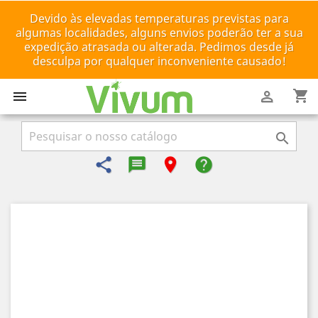
Devido às elevadas temperaturas previstas para
algumas localidades, alguns envios poderão ter a sua
expedição atrasada ou alterada. Pedimos desde já
desculpa por qualquer inconveniente causado!
shopping_cart



share
message-reply-text
room
help