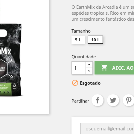
O EarthMix da Arcadia é um su
espécies tropicais. Rico em mi
um crescimento fantástico das 
Tamanho
5 L
10 L
Quantidade

ADIC. A

Esgotado
Partilhar