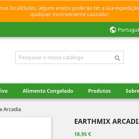
mas localidades, alguns envios poderão ter a sua expedição
qualquer inconveniente causado!
public
Portugu

ivo
Alimento Congelado
Produtos
Sobr
x Arcadia
EARTHMIX ARCADI
18,95 €