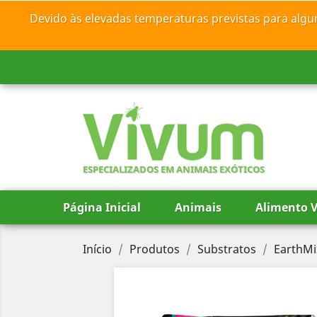
Devido às elevadas temperaturas previstas para algu
ESPECIALIZADOS EM ANIMAIS EXÓTICOS
Página Inicial
Animais
Alimento V
Início
Produtos
Substratos
EarthMi