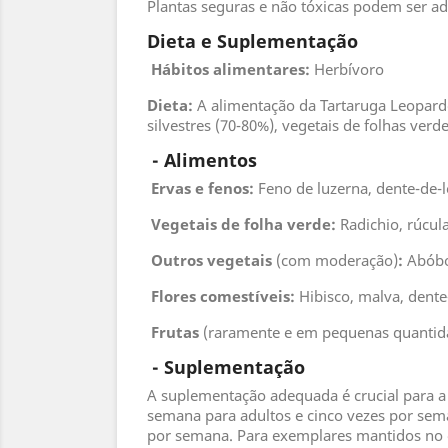
Plantas seguras e não tóxicas podem ser ad
Dieta e Suplementação
Hábitos alimentares:
Herbívoro
Dieta:
A alimentação da Tartaruga Leopardo 
silvestres (70-80%), vegetais de folhas ver
 - 
Alimentos
 Ervas e fenos
:
Feno de luzerna, dente-de-le
 Vegetais de folha verde
:
Radichio, rúcula
 Outros vegetais
(com moderação)
:
Abóbor
 Flores comestíveis
:
Hibisco, malva, dente
 Frutas
(raramente e em pequenas quantid
 - 
Suplementação
A suplementação adequada é crucial para a 
semana para adultos e cinco vezes por sem
por semana. Para exemplares mantidos no e