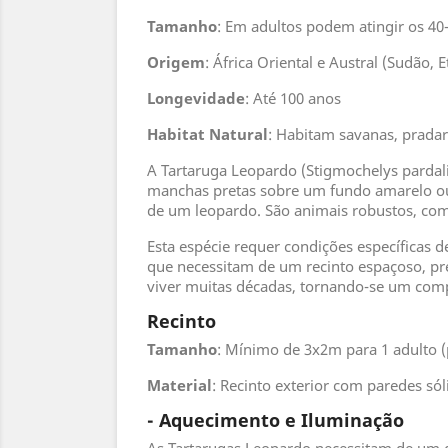
Tamanho
: Em adultos podem atingir os 4
Origem
: África Oriental e Austral (Sudão, E
Longevidade
: Até 100 anos
Habitat Natural
: Habitam savanas, pradari
A Tartaruga Leopardo (Stigmochelys pardalis
manchas pretas sobre um fundo amarelo ou 
de um leopardo. São animais robustos, com
Esta espécie requer condições específicas 
que necessitam de um recinto espaçoso, pr
viver muitas décadas, tornando-se um com
Recinto
Tamanho
: Mínimo de 3x2m para 1 adulto (p
Material
: Recinto exterior com paredes sól
- Aquecimento e Iluminação