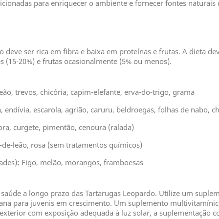
icionadas para enriquecer o ambiente e fornecer fontes naturais
deve ser rica em fibra e baixa em proteínas e frutas. A dieta de
des (15-20%) e frutas ocasionalmente (5% ou menos).
ão, trevos, chicória, capim-elefante, erva-do-trigo, grama
, endívia, escarola, agrião, caruru, beldroegas, folhas de nabo, ch
a, curgete, pimentão, cenoura (ralada)
-de-leão, rosa (sem tratamentos químicos)
ades)
:
Figo, melão, morangos, framboesas
saúde a longo prazo das Tartarugas Leopardo. Utilize um suplem
ana para juvenis em crescimento. Um suplemento multivitamínic
xterior com exposição adequada à luz solar, a suplementação c