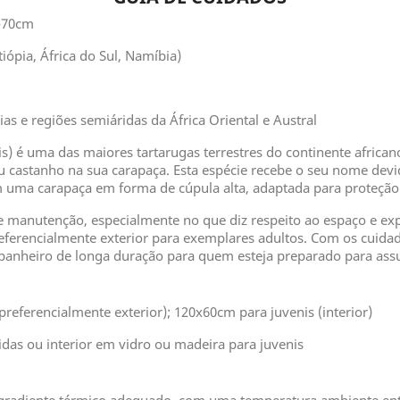
0-70cm
tiópia, África do Sul, Namíbia)
as e regiões semiáridas da África Oriental e Austral
) é uma das maiores tartarugas terrestres do continente africano
castanho na sua carapaça. Esta espécie recebe o seu nome devi
 uma carapaça em forma de cúpula alta, adaptada para proteção 
de manutenção, especialmente no que diz respeito ao espaço e ex
eferencialmente exterior para exemplares adultos. Com os cuid
panheiro de longa duração para quem esteja preparado para as
referencialmente exterior); 120x60cm para juvenis (interior)
idas ou interior em vidro ou madeira para juvenis