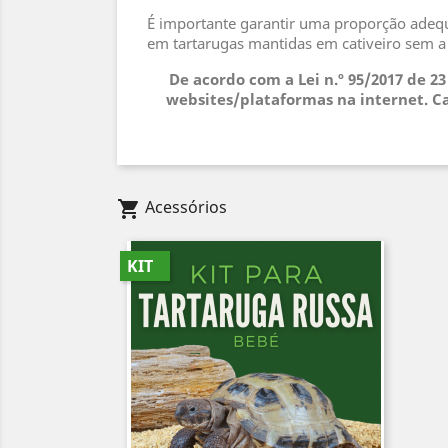
É importante garantir uma proporção adequa
em tartarugas mantidas em cativeiro sem 
De acordo com a Lei n.º 95/2017 de 2
websites/plataformas na internet. Ca
Acessórios
shopping_cart
KIT