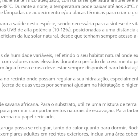
gradiente térmico adequado, com uma temperatura ambiente entr
-38°C. Durante a noite, a temperatura pode baixar até aos 20°C, 
ize lâmpadas de aquecimento e/ou placas térmicas para criar o gr
ara a saúde desta espécie, sendo necessária para a síntese de vi
das UVB de alta potência (10-12%), posicionadas a uma distância 
neficiam da luz solar natural, desde que tenham sempre acesso 
s de humidade variáveis, refletindo o seu habitat natural onde e
, com valores mais elevados durante o período de crescimento pa
 água fresca e rasa deve estar sempre disponível para hidrataç
no recinto onde possam regular a sua hidratação, especialment
(cerca de duas vezes por semana) ajudam na hidratação e higien
 savana africana. Para o substrato, utilize uma mistura de terra 
ra permitir comportamentos naturais de escavação. Para tartar
luzerna ou papel reciclado.
taruga possa se refugiar, tanto do calor quanto para dormir. Roc
exemplares adultos em recintos exteriores, inclua uma área cober