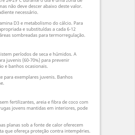
e 24-29°C durante o dia e uma zona de
mas não deve descer abaixo deste valor.
adiente necessário.
tamina D3 e metabolismo do cálcio. Para
apropriada e substituídas a cada 6-12
a áreas sombreadas para termorregulação.
xistem períodos de seca e húmidos. A
ra juvenis (60-70%) para prevenir
ão e banhos ocasionais.
e para exemplares juvenis. Banhos
e.
sem fertilizantes, areia e fibra de coco com
ugas jovens mantidas em interiores, pode
has planas sob a fonte de calor oferecem
ta que ofereça proteção contra intempéries.