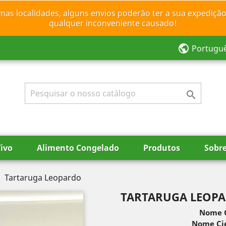
mas localidades, alguns envios poderão ter a sua expedição
qualquer inconveniente causado!
public
Portugu

ivo
Alimento Congelado
Produtos
Sobr
Tartaruga Leopardo
TARTARUGA LEOP
Nome 
Nome Cie