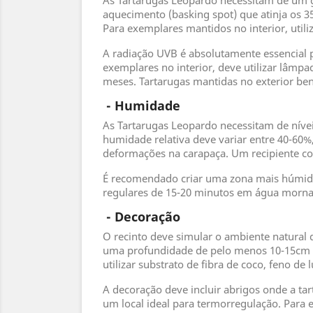
As Tartarugas Leopardo necessitam de um 
aquecimento (basking spot) que atinja os 35
Para exemplares mantidos no interior, util
A radiação UVB é absolutamente essencial p
exemplares no interior, deve utilizar lâmpa
meses. Tartarugas mantidas no exterior be
 - 
Humidade
As Tartarugas Leopardo necessitam de nívei
humidade relativa deve variar entre 40-60%
deformações na carapaça. Um recipiente com
É recomendado criar uma zona mais húmida 
regulares de 15-20 minutos em água morna 
 - 
Decoração
O recinto deve simular o ambiente natural de
uma profundidade de pelo menos 10-15cm pa
utilizar substrato de fibra de coco, feno de 
A decoração deve incluir abrigos onde a tar
um local ideal para termorregulação. Para 