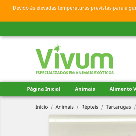
Devido às elevadas temperaturas previstas para algu
ESPECIALIZADOS EM ANIMAIS EXÓTICOS
Página Inicial
Animais
Alimento V
Início
Animais
Répteis
Tartarugas