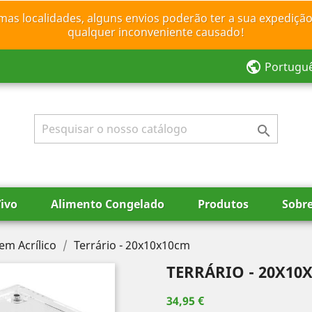
mas localidades, alguns envios poderão ter a sua expedição
qualquer inconveniente causado!
public
Portugu

ivo
Alimento Congelado
Produtos
Sobr
em Acrílico
Terrário - 20x10x10cm
TERRÁRIO - 20X10
34,95 €