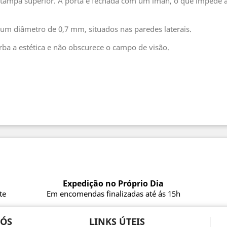
a tampa superior. A porta é fechada com um íman, o que impede a 
m um diâmetro de 0,7 mm, situados nas paredes laterais.
rba a estética e não obscurece o campo de visão.
Expedição no Próprio Dia
te
Em encomendas finalizadas até ás 15h
NÓS
LINKS ÚTEIS