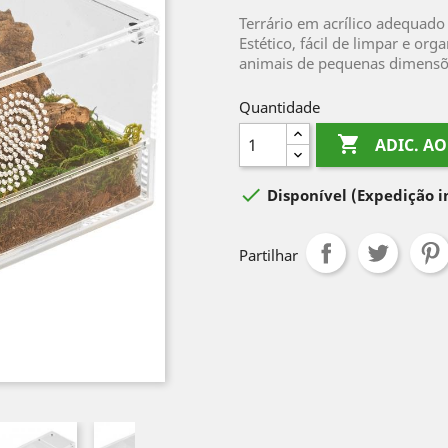
Terrário em acrílico adequad
Estético, fácil de limpar e or
animais de pequenas dimensõ
Quantidade

ADIC. A

Disponível
(Expedição 
Partilhar