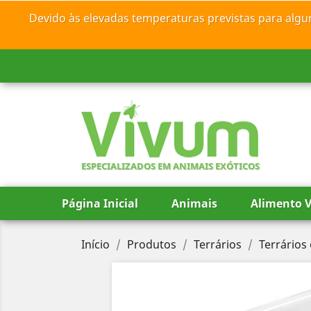
Devido às elevadas temperaturas previstas para algu
ESPECIALIZADOS EM ANIMAIS EXÓTICOS
Página Inicial
Animais
Alimento V
Início
Produtos
Terrários
Terrários 