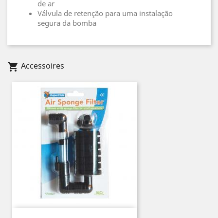
de ar
Válvula de retenção para uma instalação
segura da bomba
Accessoires
shopping_cart