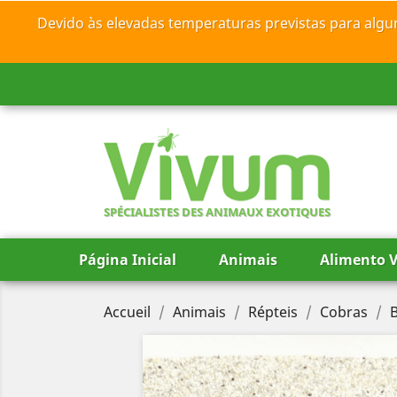
Devido às elevadas temperaturas previstas para algu
SPÉCIALISTES DES ANIMAUX EXOTIQUES
Página Inicial
Animais
Alimento V
Accueil
Animais
Répteis
Cobras