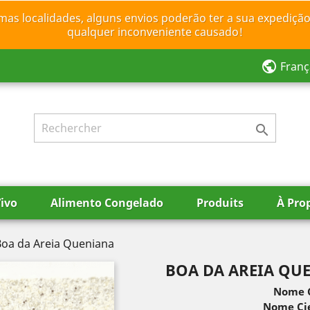
mas localidades, alguns envios poderão ter a sua expedição
qualquer inconveniente causado!
public
Franç

ivo
Alimento Congelado
Produits
À Pro
Boa da Areia Queniana
BOA DA AREIA QU
Nome 
Nome Cie