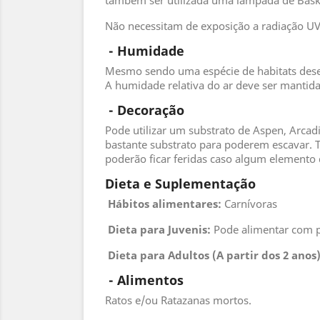
também ser utilizada uma lâmpada de Baski
Não necessitam de exposição a radiação U
 - 
Humidade
Mesmo sendo uma espécie de habitats deser
A humidade relativa do ar deve ser mantida
 - 
Decoração
Pode utilizar um substrato de Aspen, Arcad
bastante substrato para poderem escavar. T
poderão ficar feridas caso algum elemento 
Dieta e Suplementação
Hábitos alimentares:
Carnívoras
Dieta para Juvenis:
Pode alimentar com p
Dieta para Adultos (A partir dos 2 anos)
 - 
Alimentos
Ratos e/ou Ratazanas mortos.