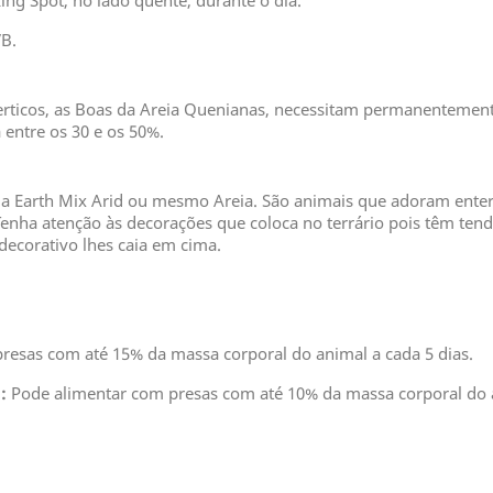
ng Spot, no lado quente, durante o dia.
VB.
ticos, as Boas da Areia Quenianas, necessitam permanentemente
 entre os 30 e os 50%.
ia Earth Mix Arid ou mesmo Areia. São animais que adoram enterr
enha atenção às decorações que coloca no terrário pois têm tende
decorativo lhes caia em cima.
resas com até 15% da massa corporal do animal a cada 5 dias.
:
Pode alimentar com presas com até 10% da massa corporal do a