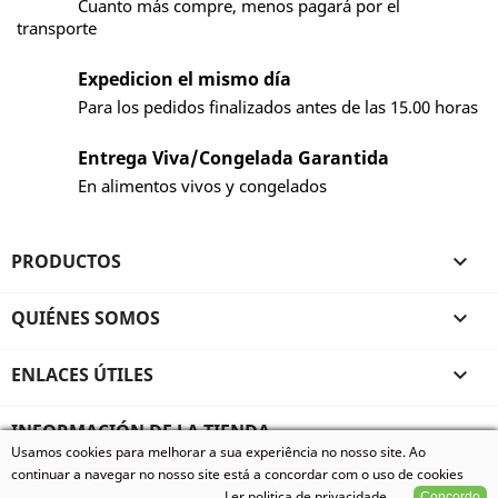
Cuanto más compre, menos pagará por el
transporte
Expedicion el mismo día
Para los pedidos finalizados antes de las 15.00 horas
Entrega Viva/Congelada Garantida
En alimentos vivos y congelados
PRODUCTOS

QUIÉNES SOMOS

ENLACES ÚTILES

INFORMACIÓN DE LA TIENDA
Usamos cookies para melhorar a sua experiência no nosso site. Ao
© 2026 - Vivum - Especializados em Animais Exóticos, todos
continuar a navegar no nosso site está a concordar com o uso de cookies
os direitos reservados.
Ler politica de privacidade
Concordo