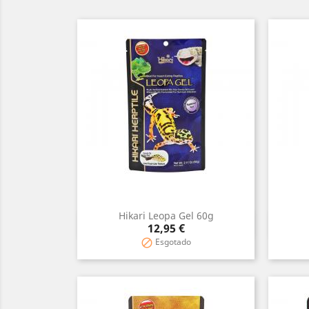
Hikari Leopa Gel 60g
Vista rápida

Precio
12,95 €
Esgotado
