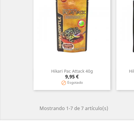
Hikari Pac Attack 40g
Hi
Vista rápida

Precio
9,95 €
Esgotado

Mostrando 1-7 de 7 artículo(s)