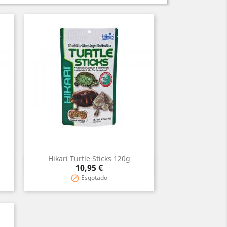
Hikari Turtle Sticks 120g
Vista rápida

Precio
10,95 €
Esgotado
