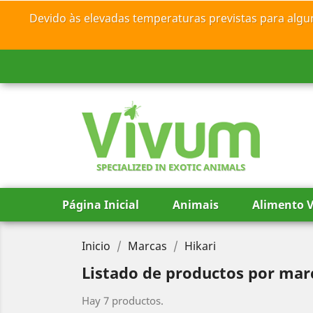
Devido às elevadas temperaturas previstas para algu
SPECIALIZED IN EXOTIC ANIMALS
Página Inicial
Animais
Alimento V
Inicio
Marcas
Hikari
Listado de productos por mar
Hay 7 productos.