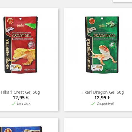
Hikari Crest Gel 50g
Hikari Dragon Gel 60g
Vista rápida
Vista rápida


Precio
Precio
12,95 €
12,95 €
En stock
Disponível

