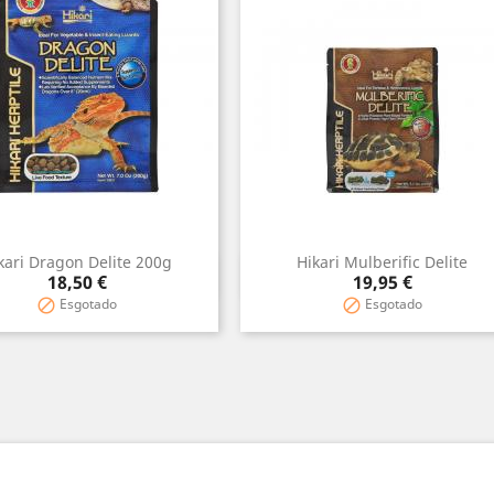
kari Dragon Delite 200g
Hikari Mulberific Delite
Vista rápida
Vista rápida


Precio
Precio
18,50 €
19,95 €
Esgotado
Esgotado

