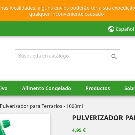
mas localidades, alguns envios poderão ter a sua expedição
qualquer inconveniente causado!
public
Español

ivo
Alimento Congelado
Productos
Sobr
Pulverizador para Terrarios - 1000ml
PULVERIZADOR PAR
4,95 €