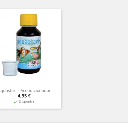
quastart - Acondicionador
Vista rápida

Precio
4,95 €
Disponível
