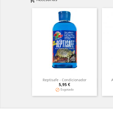
shopping_cart
Reptisafe - Condicionador
A
Vista rápida

Precio
5,95 €
Esgotado
