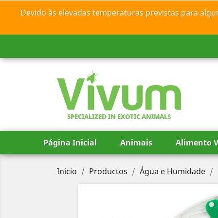
Devido às elevadas temperaturas previstas para algu
SPECIALIZED IN EXOTIC ANIMALS
Página Inicial
Animais
Alimento V
Inicio
Productos
Água e Humidade