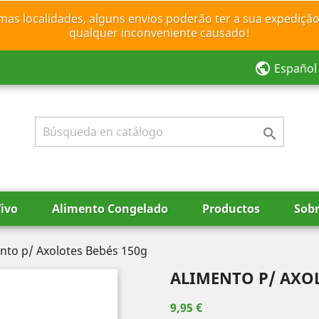
mas localidades, alguns envios poderão ter a sua expedição
qualquer inconveniente causado!
public
Español

ivo
Alimento Congelado
Productos
Sobr
nto p/ Axolotes Bebés 150g
ALIMENTO P/ AXOL
9,95 €