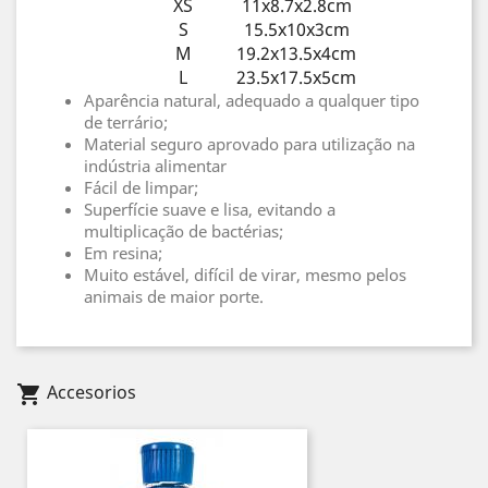
XS
11x8.7x2.8cm
S
15.5x10x3cm
M
19.2x13.5x4cm
L
23.5x17.5x5cm
Aparência natural, adequado a qualquer tipo
de terrário;
Material seguro aprovado para utilização na
indústria alimentar
Fácil de limpar;
Superfície suave e lisa, evitando a
multiplicação de bactérias;
Em resina;
Muito estável, difícil de virar, mesmo pelos
animais de maior porte.
Accesorios
shopping_cart