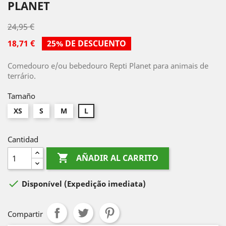
PLANET
24,95 €
18,71 €
25% DE DESCUENTO
Comedouro e/ou bebedouro Repti Planet para animais de
terrário.
Tamaño
XS
S
M
L
Cantidad

AÑADIR AL CARRITO

Disponível
(Expedição imediata)
Compartir