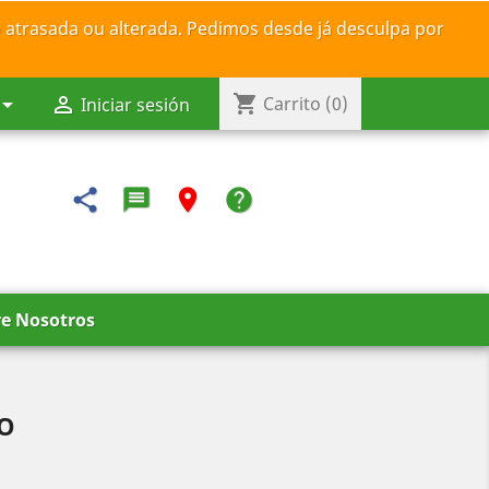
 atrasada ou alterada. Pedimos desde já desculpa por
shopping_cart


Carrito
(0)
Iniciar sesión
share
message-reply-text
room
help
e Nosotros
RO