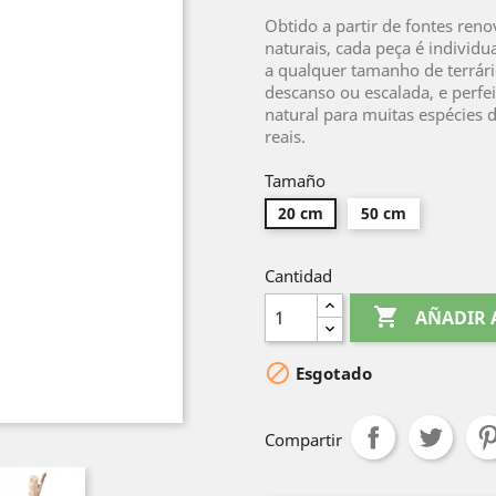
Obtido a partir de fontes ren
naturais, cada peça é individu
a qualquer tamanho de terrário
descanso ou escalada, e perfe
natural para muitas espécies 
reais.
Tamaño
20 cm
50 cm
Cantidad

AÑADIR 

Esgotado
Compartir