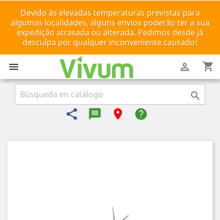
Devido às elevadas temperaturas previstas para
algumas localidades, alguns envios poderão ter a sua
expedição atrasada ou alterada. Pedimos desde já
desculpa por qualquer inconveniente causado!
shopping_cart



share
message-reply-text
room
help