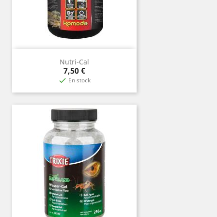
Nutri-Cal
Precio
7,50 €
En stock
