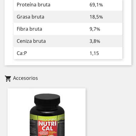
Proteína bruta
69,1%
Grasa bruta
18,5%
Fibra bruta
9,7%
Ceniza bruta
3,8%
Ca:P
1,15
Accesorios
shopping_cart