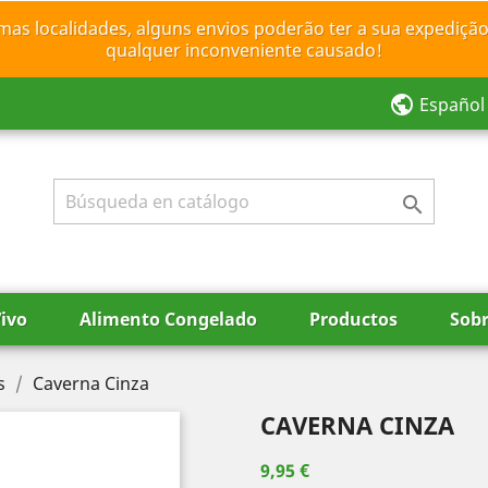
mas localidades, alguns envios poderão ter a sua expedição
qualquer inconveniente causado!
public
Español

ivo
Alimento Congelado
Productos
Sobr
s
Caverna Cinza
CAVERNA CINZA
9,95 €