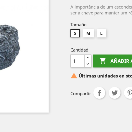
A importância de um esconder
ser a chave para manter um rép
Tamaño
S
M
L
Cantidad

AÑADIR 

Últimas unidades en st
Compartir