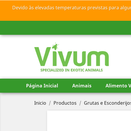
Devido às elevadas temperaturas previstas para algu
SPECIALIZED IN EXOTIC ANIMALS
Página Inicial
Animais
Alimento V
Inicio
Productos
Grutas e Esconderijo