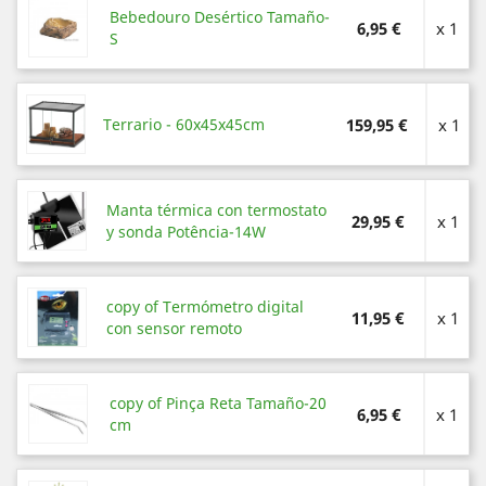
Bebedouro Desértico Tamaño-
6,95 €
x 1
S
Terrario - 60x45x45cm
159,95 €
x 1
Manta térmica con termostato
29,95 €
x 1
y sonda Potência-14W
copy of Termómetro digital
11,95 €
x 1
con sensor remoto
copy of Pinça Reta Tamaño-20
6,95 €
x 1
cm