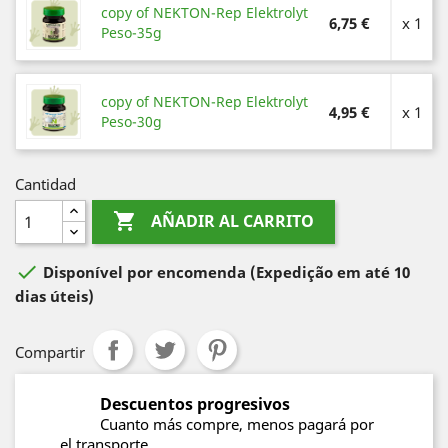
copy of NEKTON-Rep Elektrolyt
6,75 €
x 1
Peso-35g
copy of NEKTON-Rep Elektrolyt
4,95 €
x 1
Peso-30g
Cantidad

AÑADIR AL CARRITO

Disponível por encomenda
(Expedição em até 10
dias úteis)
Compartir
Descuentos progresivos
Cuanto más compre, menos pagará por
el transporte