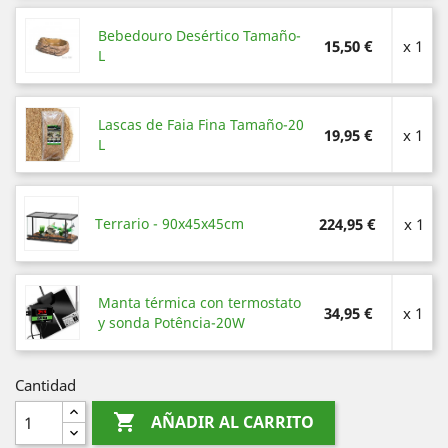
Bebedouro Desértico Tamaño-
15,50 €
x 1
L
Lascas de Faia Fina Tamaño-20
19,95 €
x 1
L
Terrario - 90x45x45cm
224,95 €
x 1
Manta térmica con termostato
34,95 €
x 1
y sonda Potência-20W
Cantidad

AÑADIR AL CARRITO