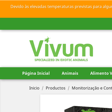
Devido às elevadas temperaturas previstas para algu
SPECIALIZED IN EXOTIC ANIMALS
Página Inicial
Animais
Alimento V
Inicio
Productos
Monitorização e Con