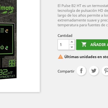
El Pulse B2 HT es un termosta
tecnología de pulsación HD de 
largo de los años permite a l
extremadamente suave y preci
temperatura para fuentes de c
Cantidad

AÑADIR 

Últimas unidades en st
Compartir