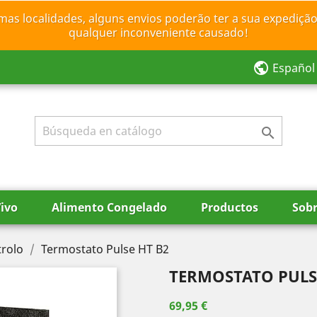
mas localidades, alguns envios poderão ter a sua expedição
qualquer inconveniente causado!
public
Español

ivo
Alimento Congelado
Productos
Sobr
trolo
Termostato Pulse HT B2
TERMOSTATO PULS
69,95 €