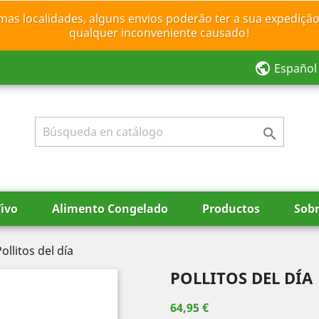
mas localidades, alguns envios poderão ter a sua expedição
qualquer inconveniente causado!
public
Español

ivo
Alimento Congelado
Productos
Sobr
ollitos del día
POLLITOS DEL DÍA
64,95 €