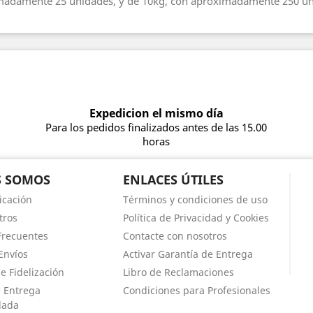
imadamente 25 unidades, y de 10kg, con aproximadamente 250 un
Expedicion el mismo día
Para los pedidos finalizados antes de las 15.00
horas
S SOMOS
ENLACES ÚTILES
icación
Términos y condiciones de uso
tros
Política de Privacidad y Cookies
Frecuentes
Contacte con nosotros
Envíos
Activar Garantía de Entrega
e Fidelización
Libro de Reclamaciones
e Entrega
Condiciones para Profesionales
lada