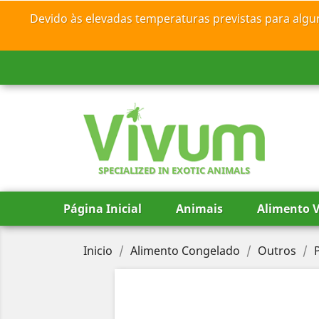
Devido às elevadas temperaturas previstas para algu
SPECIALIZED IN EXOTIC ANIMALS
Página Inicial
Animais
Alimento V
Inicio
Alimento Congelado
Outros
P