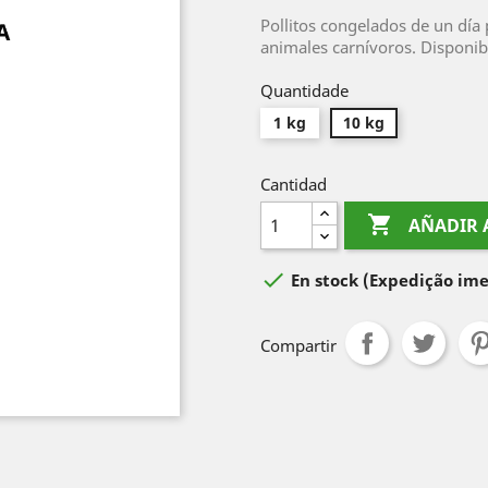
Pollitos congelados de un día 
animales carnívoros. Disponib
Quantidade
1 kg
10 kg
Cantidad

AÑADIR 

En stock
(Expedição ime
Compartir