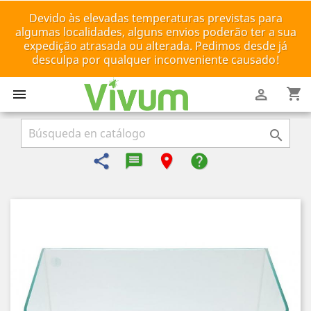
Devido às elevadas temperaturas previstas para
algumas localidades, alguns envios poderão ter a sua
expedição atrasada ou alterada. Pedimos desde já
desculpa por qualquer inconveniente causado!
shopping_cart



share
message-reply-text
room
help