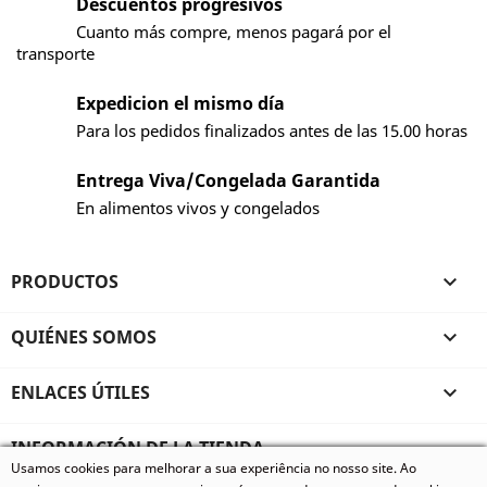
Descuentos progresivos
Cuanto más compre, menos pagará por el
transporte
Expedicion el mismo día
Para los pedidos finalizados antes de las 15.00 horas
Entrega Viva/Congelada Garantida
En alimentos vivos y congelados
PRODUCTOS

QUIÉNES SOMOS

ENLACES ÚTILES

INFORMACIÓN DE LA TIENDA
Usamos cookies para melhorar a sua experiência no nosso site. Ao
© 2026 - Vivum - Especializados em Animais Exóticos, todos