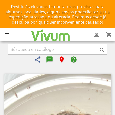
Devido às elevadas temperaturas previstas para
algumas localidades, alguns envios poderão ter a sua
expedição atrasada ou alterada. Pedimos desde já
desculpa por qualquer inconveniente causado!
shopping_cart



share
message-reply-text
room
help