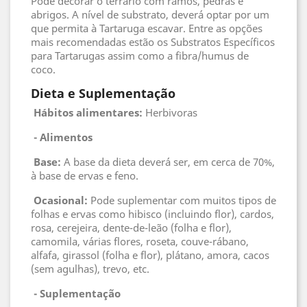
Pode decorar o terrário com ramos, pedras e
abrigos. A nível de substrato, deverá optar por um
que permita à Tartaruga escavar. Entre as opções
mais recomendadas estão os Substratos Específicos
para Tartarugas assim como a fibra/humus de
coco.
Dieta e Suplementação
Hábitos alimentares:
Herbivoras
 - 
Alimentos
 Base
:
A base da dieta deverá ser, em cerca de 70%,
à base de ervas e feno.
 Ocasional
:
Pode suplementar com muitos tipos de
folhas e ervas como hibisco (incluindo flor), cardos,
rosa, cerejeira, dente-de-leão (folha e flor),
camomila, várias flores, roseta, couve-rábano,
alfafa, girassol (folha e flor), plátano, amora, cacos
(sem agulhas), trevo, etc.
- Suplementação