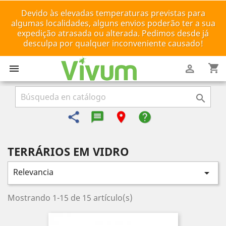
Devido às elevadas temperaturas previstas para
algumas localidades, alguns envios poderão ter a sua
expedição atrasada ou alterada. Pedimos desde já
desculpa por qualquer inconveniente causado!
shopping_cart



share
message-reply-text
room
help
TERRÁRIOS EM VIDRO
Relevancia

Mostrando 1-15 de 15 artículo(s)