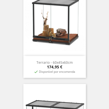
Terrario - 60x45x60cm
Precio
174,95 €
Disponível por encomenda
