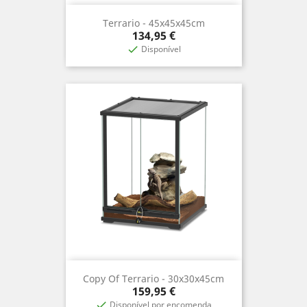
Terrario - 45x45x45cm
Precio
134,95 €
Disponível

Copy Of Terrario - 30x30x45cm
Precio
159,95 €
Disponível por encomenda
