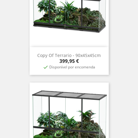
Copy Of Terrario - 90x45x45cm
Precio
399,95 €
Disponível por encomenda
