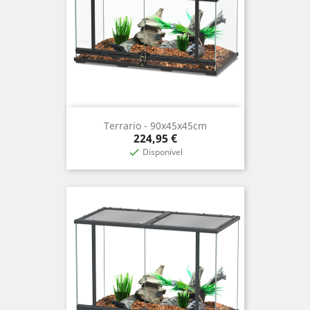
Terrario - 90x45x45cm
Precio
224,95 €
Disponível
