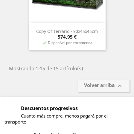
Copy Of Terrario - 90x45x45cm
Precio
574,95 €
Disponível por encomenda

Mostrando 1-15 de 15 artículo(s)
Volver arriba

Descuentos progresivos
Cuanto más compre, menos pagará por el
transporte