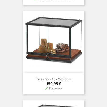
Terrario - 60x45x45cm
Precio
159,95 €
Disponível
