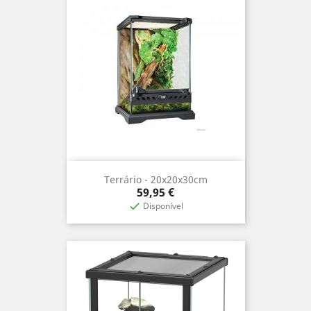
Terrário - 20x20x30cm
Precio
59,95 €
Disponível
