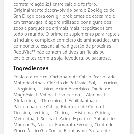
correta relação 2:1 entre cálcio e fósforo.
Originalmente desenvolvido para o Zoológico de
San Diego para corrigir problemas de casca mole
em tartarugas, é agora utilizado por alguns dos
zoos e parques de animais mais respeitados em
todo o mundo. O primeiro suplemento para répteis
a incluir o complexo completo de aminoácidos, um
componente essencial na digestão de proteínas.
ReptiVite™ não contém aditivos artificiais ou
excipientes como a soja, levedura, ou sacarose.
Ingredientes
Fosfato dicálcico, Carbonato de Cálcio Precipitado,
Maltodextrinas, Cloreto de Potássio, Sal, L-Leucina,
L-Arginina, L-Lisina, Ácido Ascórbico, Óxido de
Magnésio, L-Valina, L-Isoleucina, L-Alanina, L-
Glutamina, L-Threonina, L-Fenilalanina, d-
Pantotenato de Cálcio, Bitartrato de Colina, L-
Tirosina, Lecitina, L-Cistina, L-Histidina, Glicina, L-
Metionina, L-Serina, L-Acido Espártico, Sulfato de
Manganês, Niacina, Fumarato Ferroso, Óxido de
Zinco, Ácido Glutâmico, Riboflavina, Sulfato de