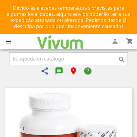
Devido às elevadas temperaturas previstas para
algumas localidades, alguns envios poderão ter a sua
expedição atrasada ou alterada. Pedimos desde já
desculpa por qualquer inconveniente causado!
shopping_cart



share
message-reply-text
room
help