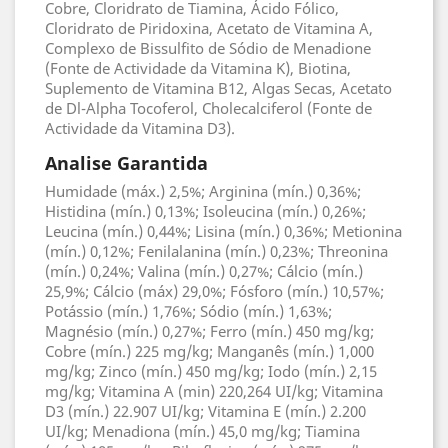
Cobre, Cloridrato de Tiamina, Ácido Fólico,
Cloridrato de Piridoxina, Acetato de Vitamina A,
Complexo de Bissulfito de Sódio de Menadione
(Fonte de Actividade da Vitamina K), Biotina,
Suplemento de Vitamina B12, Algas Secas, Acetato
de Dl-Alpha Tocoferol, Cholecalciferol (Fonte de
Actividade da Vitamina D3).
Analise Garantida
Humidade (máx.) 2,5%; Arginina (mín.) 0,36%;
Histidina (mín.) 0,13%; Isoleucina (mín.) 0,26%;
Leucina (mín.) 0,44%; Lisina (mín.) 0,36%; Metionina
(mín.) 0,12%; Fenilalanina (mín.) 0,23%; Threonina
(mín.) 0,24%; Valina (mín.) 0,27%; Cálcio (mín.)
25,9%; Cálcio (máx) 29,0%; Fósforo (mín.) 10,57%;
Potássio (mín.) 1,76%; Sódio (mín.) 1,63%;
Magnésio (mín.) 0,27%; Ferro (mín.) 450 mg/kg;
Cobre (mín.) 225 mg/kg; Manganês (mín.) 1,000
mg/kg; Zinco (mín.) 450 mg/kg; Iodo (mín.) 2,15
mg/kg; Vitamina A (min) 220,264 UI/kg; Vitamina
D3 (mín.) 22.907 UI/kg; Vitamina E (mín.) 2.200
UI/kg; Menadiona (mín.) 45,0 mg/kg; Tiamina