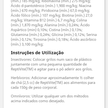
(mín.) 185 mg/kg; Riboflavina (mín.) 275 mg/kg;
Ácido d-pantoténico (mín.) 1,900 mg/kg; Niacina
(mín.) 670 mg/kg; Piridoxina (mín.) 67,0 mg/kg;
Ácido fólico (mín.) 107 mg/kg; Biotina (mín.) 27,0
mg/kg; Vitamina B12 (mín.) 6,7 mg/kg; Colina
(mín.) 1,870 mg/kg; Alanina (mín.) 0,24%; Ácido
Aspártico (min) 0,10%; Cistina (mín.) 0,13%;
Glutamina (mín.) 0,24%; Glicina (mín.) 0,12%; Serina
(mín.) 0,12%; Tirosina (mín.) 0,18%; Ácido ascórbico
(mín.) 3,100 mg/kg;
Instruções de Utilização
Insectivores: Colocar grilos num saco de plástico
juntamente com uma pequena quantidade de
ReptiVite(TM) e agitar para o pó aderir aos grilos.
Herbívoros: Adicionar aproximadamente ½ colher
de chá (2,5 cc) de ReptiVite(TM) aos alimentos para
cada 150g de peso corporal.
Omnívoros: Utilizar qualquer um dos métodos
acima indicados como desejado.