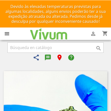
Devido às elevadas temperaturas previstas para
algumas localidades, alguns envios poderão ter a sua
expedição atrasada ou alterada. Pedimos desde já
desculpa por qualquer inconveniente causado!
shopping_cart



share
message-reply-text
room
help