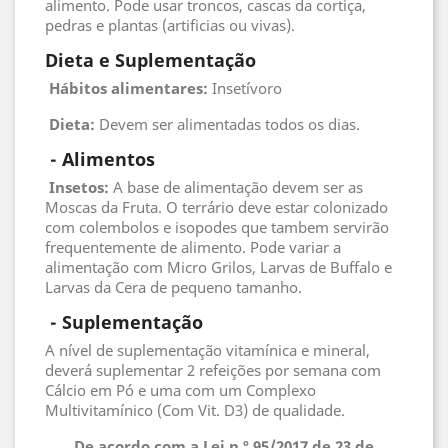
alimento. Pode usar troncos, cascas da cortiça,
pedras e plantas (artificias ou vivas).
Dieta e Suplementação
Hábitos alimentares:
Insetívoro
Dieta:
Devem ser alimentadas todos os dias.
 - 
Alimentos
 Insetos
:
A base de alimentação devem ser as
Moscas da Fruta. O terrário deve estar colonizado
com colembolos e isopodes que tambem servirão
frequentemente de alimento. Pode variar a
alimentação com Micro Grilos, Larvas de Buffalo e
Larvas da Cera de pequeno tamanho.
 - 
Suplementação
A nível de suplementação vitamínica e mineral,
deverá suplementar 2 refeições por semana com
Cálcio em Pó e uma com um Complexo
Multivitamínico (Com Vit. D3) de qualidade.
De acordo com a Lei n.º 95/2017 de 23 de