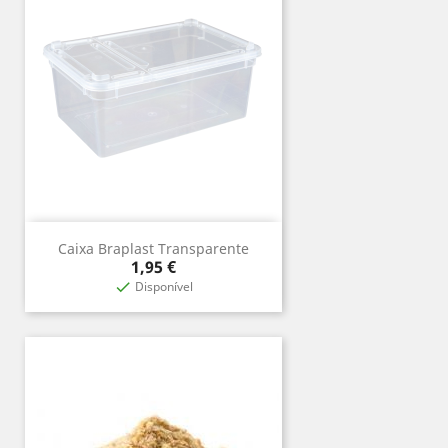
Caixa Braplast Transparente
Precio
1,95 €
Disponível
