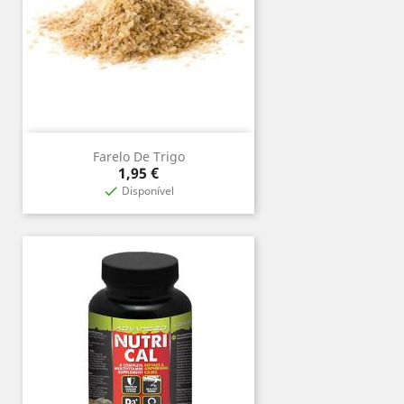
Farelo De Trigo
Precio
1,95 €
Disponível
