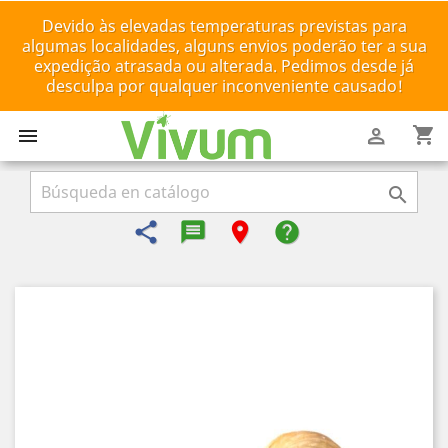
Devido às elevadas temperaturas previstas para
algumas localidades, alguns envios poderão ter a sua
expedição atrasada ou alterada. Pedimos desde já
desculpa por qualquer inconveniente causado!
shopping_cart



share
message-reply-text
room
help