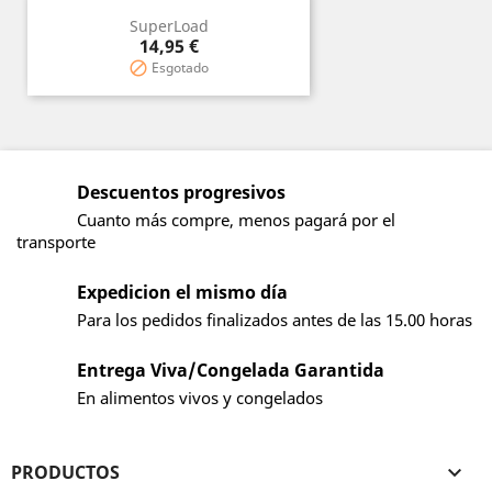
SuperLoad
Precio
14,95 €
Esgotado

Descuentos progresivos
Cuanto más compre, menos pagará por el
transporte
Expedicion el mismo día
Para los pedidos finalizados antes de las 15.00 horas
Entrega Viva/Congelada Garantida
En alimentos vivos y congelados
PRODUCTOS
