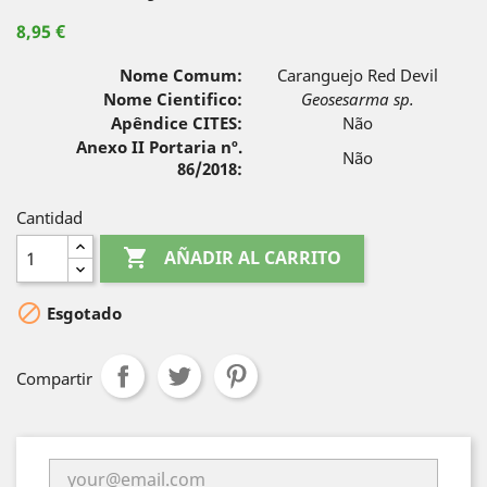
8,95 €
Nome Comum:
Caranguejo Red Devil
Nome Cientifico:
Geosesarma sp.
Apêndice CITES:
Não
Anexo II Portaria nº.
Não
86/2018:
Cantidad

AÑADIR AL CARRITO

Esgotado
Compartir