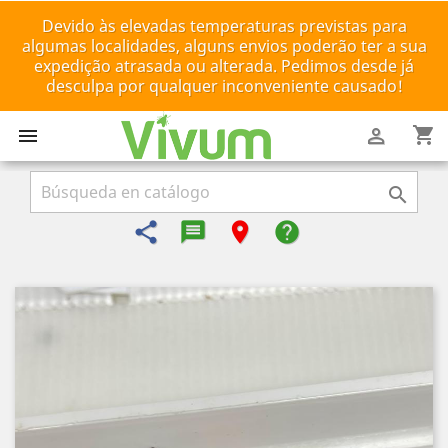
Devido às elevadas temperaturas previstas para
algumas localidades, alguns envios poderão ter a sua
expedição atrasada ou alterada. Pedimos desde já
desculpa por qualquer inconveniente causado!
shopping_cart



share
message-reply-text
room
help