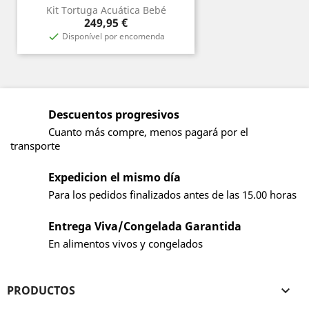
Kit Tortuga Acuática Bebé
Precio
249,95 €
Disponível por encomenda

Descuentos progresivos
Cuanto más compre, menos pagará por el
transporte
Expedicion el mismo día
Para los pedidos finalizados antes de las 15.00 horas
Entrega Viva/Congelada Garantida
En alimentos vivos y congelados
PRODUCTOS
