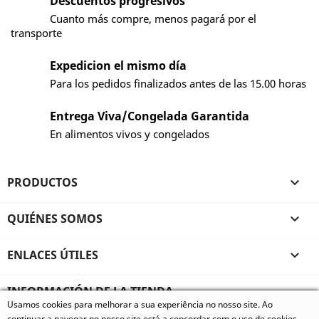
Descuentos progresivos
Cuanto más compre, menos pagará por el
transporte
Expedicion el mismo día
Para los pedidos finalizados antes de las 15.00 horas
Entrega Viva/Congelada Garantida
En alimentos vivos y congelados
PRODUCTOS

QUIÉNES SOMOS

ENLACES ÚTILES

INFORMACIÓN DE LA TIENDA
Usamos cookies para melhorar a sua experiência no nosso site. Ao
© 2026 - Vivum - Especializados em Animais Exóticos, todos
continuar a navegar no nosso site está a concordar com o uso de cookies